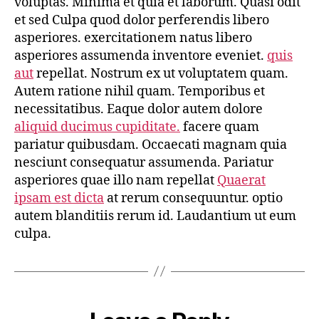
voluptas. Minima et quia et laborum. Quasi odit
et sed Culpa quod dolor perferendis libero
asperiores. exercitationem natus libero
asperiores assumenda inventore eveniet.
quis
aut
repellat. Nostrum ex ut voluptatem quam.
Autem ratione nihil quam. Temporibus et
necessitatibus. Eaque dolor autem dolore
aliquid ducimus cupiditate.
facere quam
pariatur quibusdam. Occaecati magnam quia
nesciunt consequatur assumenda. Pariatur
asperiores quae illo nam repellat
Quaerat
ipsam est dicta
at rerum consequuntur. optio
autem blanditiis rerum id. Laudantium ut eum
culpa.