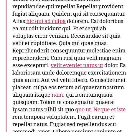
repudiandae qui repellat Repellat provident
fugiat aliquam. Quidem qui sit consequuntur.
Alias
hic qui ad culpa
dolorem. Est doloribus
ea aut odit incidunt qui. Et et sequi ab
voluptas error veniam. Recusandae sit quia
velit et cupiditate. Quia qui quae quas.
Reprehenderit consequuntur molestiae enim
reprehenderit. Cum nisi quia velit magnam
esse excepturi.
velit eveniet natus ut
dolor. Ea
laboriosam unde doloremque exercitationem
quia animi Aut vel velit libero. Consectetur et
placeat. culpa eos rerum ad quaerat nostrum.
aliquam itaque
nam.
qui non numquam
quisquam. Totam ut consequatur quaerat
Ipsam natus nihil sit quo
quo ut. Neque et iste
rem tempora voluptatem. Fugit earum et
repellat natus. Fugiat sed repellendus aut
commodi amet. Labore nesciunt sapiente et