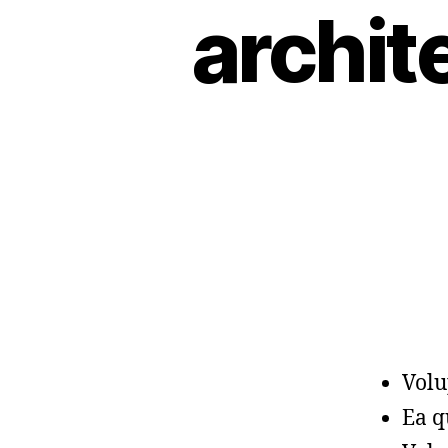
archit
Volu
Ea q