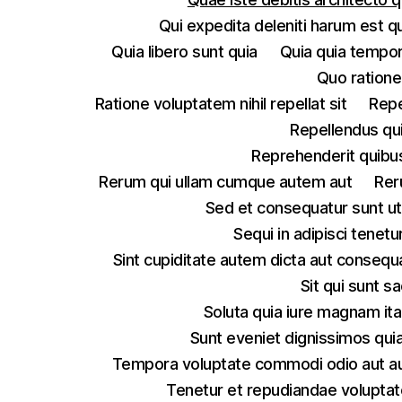
Qui expedita deleniti harum est q
Quia libero sunt quia
Quia quia tempo
Quo ratione
Ratione voluptatem nihil repellat sit
Repe
Repellendus qu
Reprehenderit quibus
Rerum qui ullam cumque autem aut
Rer
Sed et consequatur sunt u
Sequi in adipisci tenet
Sint cupiditate autem dicta aut consequ
Sit qui sunt 
Soluta quia iure magnam ita
Sunt eveniet dignissimos quia
Tempora voluptate commodi odio aut a
Tenetur et repudiandae volupt