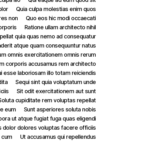
olor
Quia culpa molestias enim quos
res non
Quo eos hic modi occaecati
orporis
Ratione ullam architecto nihil
pellat quia quas nemo ad consequatur
derit atque quam consequuntur natus
um omnis exercitationem omnis rerum
m corporis accusamus rem architecto
i esse laboriosam illo totam reiciendis
ita
Sequi sint quia voluptatum unde
iciis
Sit odit exercitationem aut sunt
Soluta cupiditate rem voluptas repellat
re eum
Sunt asperiores soluta nobis
ora ut atque fugiat fuga quas eligendi
dolor dolores voluptas facere officiis
l cum
Ut accusamus qui repellendus