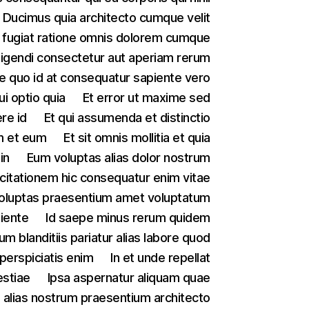
Ducimus quia architecto cumque velit
 fugiat ratione omnis dolorem cumque
ligendi consectetur aut aperiam rerum
e quo id at consequatur sapiente vero
ui optio quia
Et error ut maxime sed
re id
Et qui assumenda et distinctio
m et eum
Et sit omnis mollitia et quia
in
Eum voluptas alias dolor nostrum
citationem hic consequatur enim vitae
voluptas praesentium amet voluptatum
piente
Id saepe minus rerum quidem
llum blanditiis pariatur alias labore quod
 perspiciatis enim
In et unde repellat
estiae
Ipsa aspernatur aliquam quae
i alias nostrum praesentium architecto