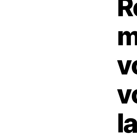
R
m
v
v
l