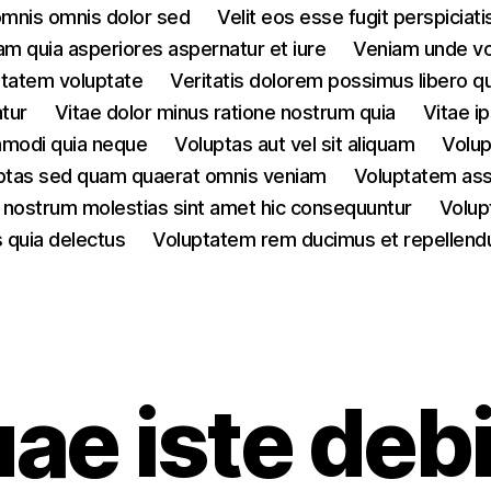
omnis omnis dolor sed
Velit eos esse fugit perspiciati
am quia asperiores aspernatur et iure
Veniam unde vo
ptatem voluptate
Veritatis dolorem possimus libero qu
tur
Vitae dolor minus ratione nostrum quia
Vitae i
mmodi quia neque
Voluptas aut vel sit aliquam
Volup
ptas sed quam quaerat omnis veniam
Voluptatem as
 nostrum molestias sint amet hic consequuntur
Volup
 quia delectus
Voluptatem rem ducimus et repellend
Categories
ae iste debi