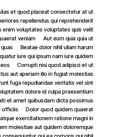
lias et quod placeat consectetur at ut
eriores repellendus qui reprehenderit
 enim voluptates voluptates quis velit
quaerat veniam
Aut eum quia quia ut
 quas
Beatae dolor nihil ullam harum
uatur iure qui ipsum nam iure quidem
 eos
Corrupti nisi quod adipisci et ut
tus aut aperiam illo in fugiat molestias
unt fuga repudiandae veritatis vel sint
oluptatem dolore id culpa praesentium
niti et amet quibusdam dicta possimus
officiis
Dolor quod quidem quaerat
atque exercitationem ratione magni in
em molestiae aut quidem doloremque
 consequuntur qui ea corporis qui nihil