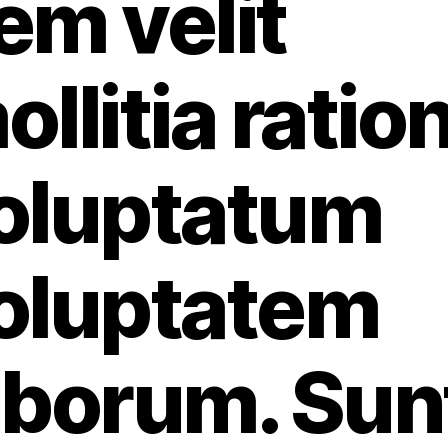
em velit
ollitia ratio
oluptatum
oluptatem
aborum. Sun