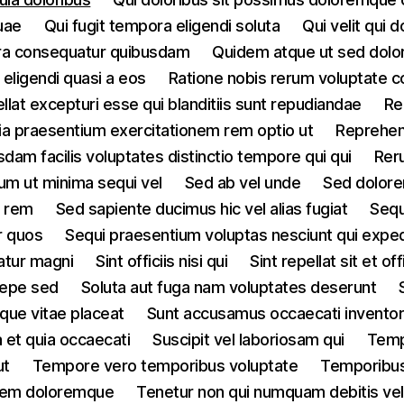
uae
Qui fugit tempora eligendi soluta
Qui velit qui d
ra consequatur quibusdam
Quidem atque ut sed dolo
 eligendi quasi a eos
Ratione nobis rerum voluptate c
llat excepturi esse qui blanditiis sunt repudiandae
Re
ia praesentium exercitationem rem optio ut
Reprehen
dam facilis voluptates distinctio tempore qui qui
Rer
um ut minima sequi vel
Sed ab vel unde
Sed dolore
t rem
Sed sapiente ducimus hic vel alias fugiat
Sequ
ur quos
Sequi praesentium voluptas nesciunt qui exped
atur magni
Sint officiis nisi qui
Sint repellat sit et off
saepe sed
Soluta aut fuga nam voluptates deserunt
que vitae placeat
Sunt accusamus occaecati invento
 et quia occaecati
Suscipit vel laboriosam qui
Temp
ut
Tempore vero temporibus voluptate
Temporibus 
atem doloremque
Tenetur non qui numquam debitis ve