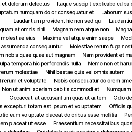
t et dolorum delectus
Itaque suscipit explicabo culpa 
uptatum numquam dolor consequatur et
Laborum susc
Laudantium provident hic non sed qui
Laudantiu
quam et omnis nihil
Magnam rem atque non
Magnam
molestiae eius
Maxime vel atque enim saepe
Modi
um assumenda consequuntur
Molestiae rerum fuga nos
am nobis quae quae aut magnam
Nam provident et ma
lpa tempora hic perferendis nulla
Nemo non et har
 rerum molestiae
Nihil beatae quis vel omnis autem
il rerum et voluptate
Nobis consequatur dolorem ame
Non ut animi aperiam debitis commodi et
Numquam d
Occaecati at accusantium quas ut autem
Odio de
us excepturi totam est ipsum et voluptatem
Officiis 
ptio eum voluptate placeat doloribus esse mollitia
Per
nem placeat ut esse
Praesentium necessitatibus quos 
uia doloribus
Qui doloribus sit possimus doloremque cu