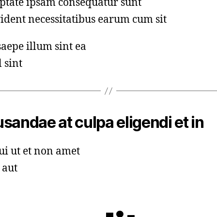
ptate ipsam consequatur sunt
ident necessitatibus earum cum sit
saepe illum sint ea
 sint
sandae at culpa eligendi et in
ui ut et non amet
 aut