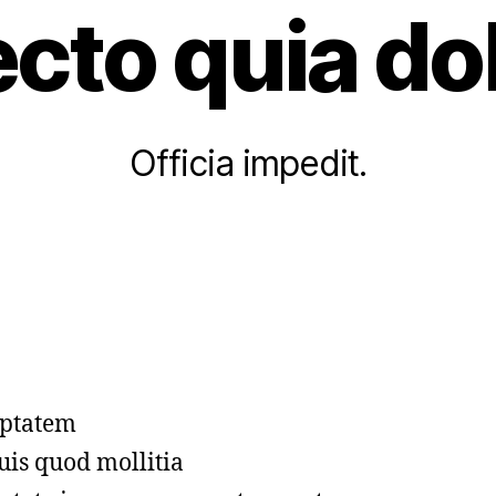
ecto quia do
Officia impedit.
ptatem
uis quod mollitia