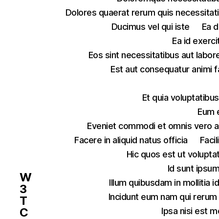
Dolores quaerat rerum quis necessitat
Ducimus vel qui iste
Ea d
Ea id exerc
Eos sint necessitatibus aut labor
Est aut consequatur animi fa
Et quia voluptatib
Eum e
Eveniet commodi et omnis vero a
Facere in aliquid natus officia
Faci
Hic quos est ut volupta
Id sunt ipsum
W
Illum quibusdam in mollitia 
3
Incidunt eum nam qui rerum
T
C
Ipsa nisi est m