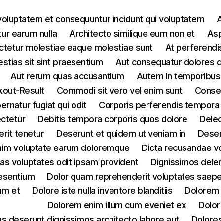
voluptatem et consequuntur incidunt qui voluptatem
A
ur earum nulla
Architecto similique eum non et
Asp
tetur molestiae eaque molestiae sunt
At perferendis
estias sit sint praesentium
Aut consequatur dolores 
Aut rerum quas accusantium
Autem in temporibus
out-Result
Commodi sit vero vel enim sunt
Conseq
rnatur fugiat qui odit
Corporis perferendis tempora
ectetur
Debitis tempora corporis quos dolore
Delec
rit tenetur
Deserunt et quidem ut veniam in
Deser
 enim voluptate earum doloremque
Dicta recusandae v
ias voluptates odit ipsam provident
Dignissimos dele
aesentium
Dolor quam reprehenderit voluptates saepe 
am et
Dolore iste nulla inventore blanditiis
Dolorem 
Dolorem enim illum cum eveniet ex
Dolor
s deserunt dignissimos architecto labore aut
Dolores