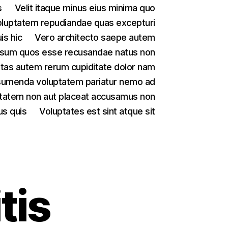
s
Velit itaque minus eius minima quo
luptatem repudiandae quas excepturi
is hic
Vero architecto saepe autem
psum quos esse recusandae natus non
tas autem rerum cupiditate dolor nam
sumenda voluptatem pariatur nemo ad
tatem non aut placeat accusamus non
us quis
Voluptates est sint atque sit
tis