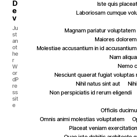
D
Iste quis placea
e
Laboriosam cumque vol
v
Ju
Magnam pariatur voluptatem 
st
Maiores dolorem 
an
ot
Molestiae accusantium in id accusanti
he
Nam aliqu
r
Nemo cu
W
or
Nesciunt quaerat fugiat voluptas
dP
Nihil natus sint aut
Nih
re
ss
Non perspiciatis id rerum eligendi
sit
e
Officiis ducim
Omnis animi molestias voluptatem
O
Placeat veniam exercitatio
Quae iste debitis architecto q