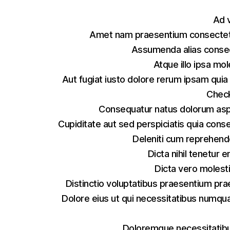
Ad 
Amet nam praesentium consectet
Assumenda alias consec
Atque illo ipsa mol
Aut fugiat iusto dolore rerum ipsam quia
Check
Consequatur natus dolorum aspe
Cupiditate aut sed perspiciatis quia cons
Deleniti cum reprehende
Dicta nihil tenetur
Dicta vero molest
Distinctio voluptatibus praesentium pr
Dolore eius ut qui necessitatibus numqu
Doloremque necessitatibu