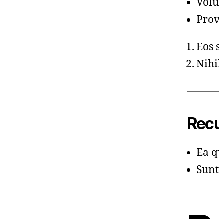
Volu
Prov
Eos 
Nihil
Recu
Ea q
Sunt