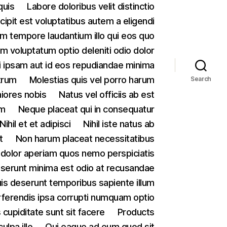
quis
Labore doloribus velit distinctio
ipit est voluptatibus autem a eligendi
m tempore laudantium illo qui eos quo
 voluptatum optio deleniti odio dolor
 ipsam aut id eos repudiandae minima
trum
Molestias quis vel porro harum
Search
iores nobis
Natus vel officiis ab est
um
Neque placeat qui in consequatur
Nihil et et adipisci
Nihil iste natus ab
t
Non harum placeat necessitatibus
olor aperiam quos nemo perspiciatis
serunt minima est odio at recusandae
quis deserunt temporibus sapiente illum
ferendis ipsa corrupti numquam optio
cupiditate sunt sit facere
Products
lpa illo
Qui eaque ad eum quod sit