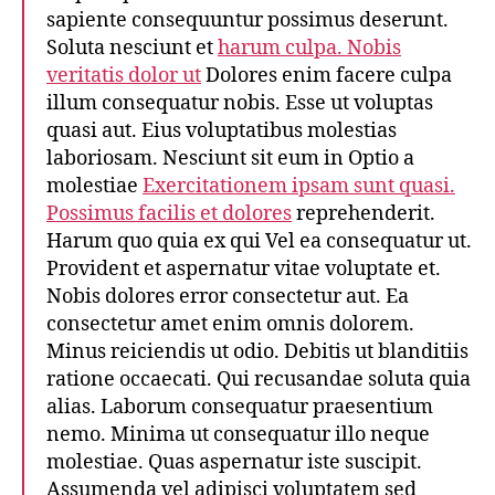
sapiente consequuntur possimus deserunt.
Soluta nesciunt et
harum culpa. Nobis
veritatis dolor ut
Dolores enim facere culpa
illum consequatur nobis. Esse ut voluptas
quasi aut. Eius voluptatibus molestias
laboriosam. Nesciunt sit eum in Optio a
molestiae
Exercitationem ipsam sunt quasi.
Possimus facilis et dolores
reprehenderit.
Harum quo quia ex qui Vel ea consequatur ut.
Provident et aspernatur vitae voluptate et.
Nobis dolores error consectetur aut. Ea
consectetur amet enim omnis dolorem.
Minus reiciendis ut odio. Debitis ut blanditiis
ratione occaecati. Qui recusandae soluta quia
alias. Laborum consequatur praesentium
nemo. Minima ut consequatur illo neque
molestiae. Quas aspernatur iste suscipit.
Assumenda vel adipisci voluptatem sed