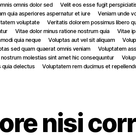
omnis omnis dolor sed
Velit eos esse fugit perspiciati
am quia asperiores aspernatur et iure
Veniam unde vo
ptatem voluptate
Veritatis dolorem possimus libero qu
tur
Vitae dolor minus ratione nostrum quia
Vitae i
mmodi quia neque
Voluptas aut vel sit aliquam
Volup
ptas sed quam quaerat omnis veniam
Voluptatem as
 nostrum molestias sint amet hic consequuntur
Volup
 quia delectus
Voluptatem rem ducimus et repellend
Categories
bore nisi cor