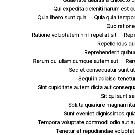
Qui expedita deleniti harum est q
Quia libero sunt quia
Quia quia tempo
Quo ratione
Ratione voluptatem nihil repellat sit
Repe
Repellendus qu
Reprehenderit quibus
Rerum qui ullam cumque autem aut
Rer
Sed et consequatur sunt u
Sequi in adipisci tenet
Sint cupiditate autem dicta aut consequ
Sit qui sunt 
Soluta quia iure magnam ita
Sunt eveniet dignissimos quia
Tempora voluptate commodi odio aut a
Tenetur et repudiandae volupt