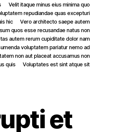
s
Velit itaque minus eius minima quo
luptatem repudiandae quas excepturi
is hic
Vero architecto saepe autem
psum quos esse recusandae natus non
tas autem rerum cupiditate dolor nam
sumenda voluptatem pariatur nemo ad
tatem non aut placeat accusamus non
us quis
Voluptates est sint atque sit
rupti et