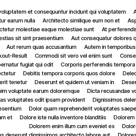
voluptatem et consequuntur incidunt qui voluptatem
A
ur earum nulla
Architecto similique eum non et
Asp
tetur molestiae eaque molestiae sunt
At perferendis
estias sit sint praesentium
Aut consequatur dolores 
Aut rerum quas accusantium
Autem in temporibus
out-Result
Commodi sit vero vel enim sunt
Conseq
rnatur fugiat qui odit
Corporis perferendis tempora
ectetur
Debitis tempora corporis quos dolore
Delec
rit tenetur
Deserunt et quidem ut veniam in
Deser
 enim voluptate earum doloremque
Dicta recusandae v
ias voluptates odit ipsam provident
Dignissimos dele
aesentium
Dolor quam reprehenderit voluptates saepe 
am et
Dolore iste nulla inventore blanditiis
Dolorem 
Dolorem enim illum cum eveniet ex
Dolor
s deserunt dignissimos architecto labore aut
Dolores