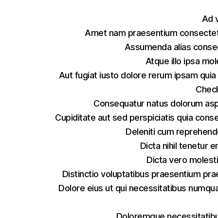
Ad 
Amet nam praesentium consectet
Assumenda alias consec
Atque illo ipsa mol
Aut fugiat iusto dolore rerum ipsam quia
Check
Consequatur natus dolorum aspe
Cupiditate aut sed perspiciatis quia cons
Deleniti cum reprehende
Dicta nihil tenetur
Dicta vero molest
Distinctio voluptatibus praesentium pr
Dolore eius ut qui necessitatibus numqu
Doloremque necessitatibu