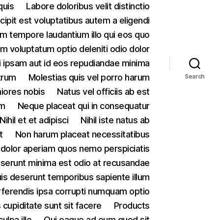
quis
Labore doloribus velit distinctio
ipit est voluptatibus autem a eligendi
m tempore laudantium illo qui eos quo
 voluptatum optio deleniti odio dolor
 ipsam aut id eos repudiandae minima
trum
Molestias quis vel porro harum
Search
iores nobis
Natus vel officiis ab est
um
Neque placeat qui in consequatur
Nihil et et adipisci
Nihil iste natus ab
t
Non harum placeat necessitatibus
olor aperiam quos nemo perspiciatis
serunt minima est odio at recusandae
quis deserunt temporibus sapiente illum
ferendis ipsa corrupti numquam optio
cupiditate sunt sit facere
Products
lpa illo
Qui eaque ad eum quod sit