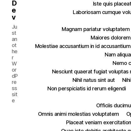
D
Iste quis placea
e
Laboriosam cumque vol
v
Ju
Magnam pariatur voluptatem 
st
Maiores dolorem 
an
ot
Molestiae accusantium in id accusanti
he
Nam aliqu
r
Nemo cu
W
or
Nesciunt quaerat fugiat voluptas
dP
Nihil natus sint aut
Nih
re
ss
Non perspiciatis id rerum eligendi
sit
e
Officiis ducim
Omnis animi molestias voluptatem
O
Placeat veniam exercitatio
Quae iste debitis architecto q