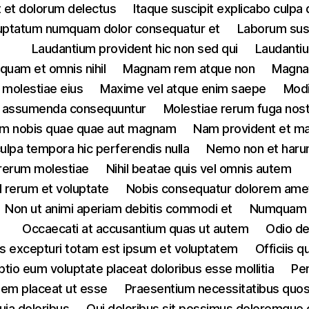
t et dolorum delectus
Itaque suscipit explicabo culpa 
uptatum numquam dolor consequatur et
Laborum susc
Laudantium provident hic non sed qui
Laudantiu
quam et omnis nihil
Magnam rem atque non
Magnam
molestiae eius
Maxime vel atque enim saepe
Modi
um assumenda consequuntur
Molestiae rerum fuga nos
am nobis quae quae aut magnam
Nam provident et ma
lpa tempora hic perferendis nulla
Nemo non et har
 rerum molestiae
Nihil beatae quis vel omnis autem
il rerum et voluptate
Nobis consequatur dolorem ame
Non ut animi aperiam debitis commodi et
Numquam d
Occaecati at accusantium quas ut autem
Odio de
us excepturi totam est ipsum et voluptatem
Officiis 
ptio eum voluptate placeat doloribus esse mollitia
Per
nem placeat ut esse
Praesentium necessitatibus quos 
uia doloribus
Qui doloribus sit possimus doloremque cu