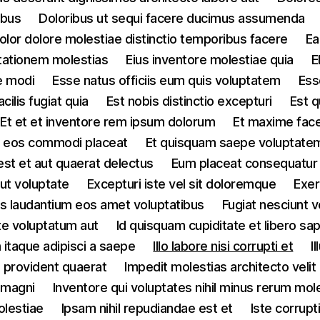
ibus
Doloribus ut sequi facere ducimus assumenda
olor dolore molestiae distinctio temporibus facere
Ea
itationem molestias
Eius inventore molestiae quia
E
e modi
Esse natus officiis eum quis voluptatem
Ess
cilis fugiat quia
Est nobis distinctio excepturi
Est q
Et et et inventore rem ipsum dolorum
Et maxime face
us eos commodi placeat
Et quisquam saepe voluptate
st et aut quaerat delectus
Eum placeat consequatur 
ut voluptate
Excepturi iste vel sit doloremque
Exer
lis laudantium eos amet voluptatibus
Fugiat nesciunt 
te voluptatum aut
Id quisquam cupiditate et libero sa
 itaque adipisci a saepe
Illo labore nisi corrupti et
I
id provident quaerat
Impedit molestias architecto velit
 magni
Inventore qui voluptates nihil minus rerum mol
olestiae
Ipsam nihil repudiandae est et
Iste corrupt