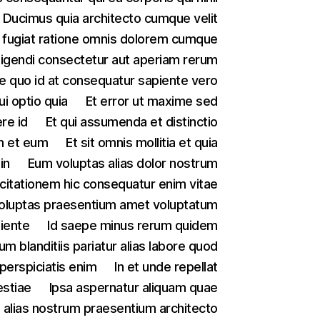
Ducimus quia architecto cumque velit
 fugiat ratione omnis dolorem cumque
ligendi consectetur aut aperiam rerum
e quo id at consequatur sapiente vero
ui optio quia
Et error ut maxime sed
re id
Et qui assumenda et distinctio
m et eum
Et sit omnis mollitia et quia
in
Eum voluptas alias dolor nostrum
citationem hic consequatur enim vitae
voluptas praesentium amet voluptatum
piente
Id saepe minus rerum quidem
llum blanditiis pariatur alias labore quod
 perspiciatis enim
In et unde repellat
estiae
Ipsa aspernatur aliquam quae
i alias nostrum praesentium architecto