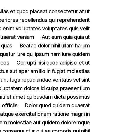
lias et quod placeat consectetur at ut
eriores repellendus qui reprehenderit
 enim voluptates voluptates quis velit
quaerat veniam
Aut eum quia quia ut
 quas
Beatae dolor nihil ullam harum
uatur iure qui ipsum nam iure quidem
 eos
Corrupti nisi quod adipisci et ut
tus aut aperiam illo in fugiat molestias
unt fuga repudiandae veritatis vel sint
oluptatem dolore id culpa praesentium
niti et amet quibusdam dicta possimus
officiis
Dolor quod quidem quaerat
atque exercitationem ratione magni in
em molestiae aut quidem doloremque
 consequuntur qui ea corporis qui nihil