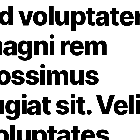
d voluptat
agni rem
ossimus
giat sit. Veli
oluptates