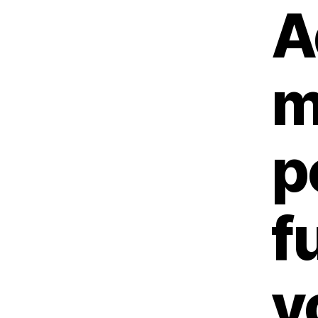
A
m
p
fu
v