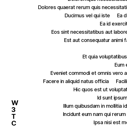
Dolores quaerat rerum quis necessitat
Ducimus vel qui iste
Ea d
Ea id exerc
Eos sint necessitatibus aut labor
Est aut consequatur animi fa
Et quia voluptatib
Eum e
Eveniet commodi et omnis vero a
Facere in aliquid natus officia
Faci
Hic quos est ut volupta
Id sunt ipsum
W
Illum quibusdam in mollitia 
3
Incidunt eum nam qui rerum
T
C
Ipsa nisi est m