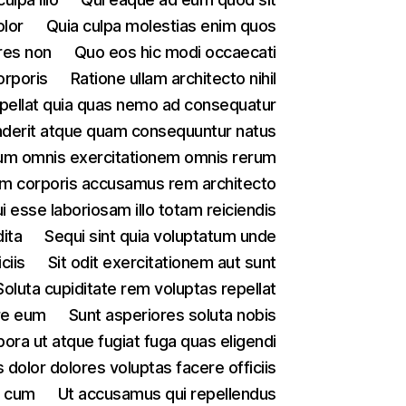
olor
Quia culpa molestias enim quos
res non
Quo eos hic modi occaecati
orporis
Ratione ullam architecto nihil
pellat quia quas nemo ad consequatur
derit atque quam consequuntur natus
um omnis exercitationem omnis rerum
m corporis accusamus rem architecto
i esse laboriosam illo totam reiciendis
ita
Sequi sint quia voluptatum unde
iciis
Sit odit exercitationem aut sunt
Soluta cupiditate rem voluptas repellat
re eum
Sunt asperiores soluta nobis
ora ut atque fugiat fuga quas eligendi
dolor dolores voluptas facere officiis
l cum
Ut accusamus qui repellendus