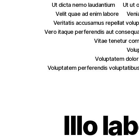
Ut dicta nemo laudantium
Ut ut 
Velit quae ad enim labore
Veni
Veritatis accusamus repellat volu
Vero itaque perferendis aut consequa
Vitae tenetur co
Volu
Voluptatem dolor
Voluptatem perferendis voluptatibus
Illo la