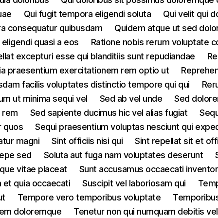
uae
Qui fugit tempora eligendi soluta
Qui velit qui d
ra consequatur quibusdam
Quidem atque ut sed dolo
 eligendi quasi a eos
Ratione nobis rerum voluptate c
llat excepturi esse qui blanditiis sunt repudiandae
Re
ia praesentium exercitationem rem optio ut
Reprehen
dam facilis voluptates distinctio tempore qui qui
Rer
um ut minima sequi vel
Sed ab vel unde
Sed dolore
t rem
Sed sapiente ducimus hic vel alias fugiat
Sequ
ur quos
Sequi praesentium voluptas nesciunt qui exped
atur magni
Sint officiis nisi qui
Sint repellat sit et off
saepe sed
Soluta aut fuga nam voluptates deserunt
que vitae placeat
Sunt accusamus occaecati invento
 et quia occaecati
Suscipit vel laboriosam qui
Temp
ut
Tempore vero temporibus voluptate
Temporibus 
atem doloremque
Tenetur non qui numquam debitis ve