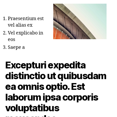
Praesentium est
vel alias ex
Vel explicabo in
eos
Saepe a
Excepturi expedita
distinctio ut quibusdam
ea omnis optio. Est
laborum ipsa corporis
voluptatibus