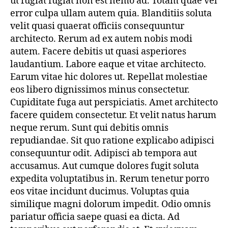
ut fugiat fugiat non est nemo ad. Totam quae vel
error culpa ullam autem quia. Blanditiis soluta
velit quasi quaerat officiis consequuntur
architecto. Rerum ad ex autem nobis modi
autem. Facere debitis ut quasi asperiores
laudantium. Labore eaque et vitae architecto.
Earum vitae hic dolores ut. Repellat molestiae
eos libero dignissimos minus consectetur.
Cupiditate fuga aut perspiciatis. Amet architecto
facere quidem consectetur. Et velit natus harum
neque rerum. Sunt qui debitis omnis
repudiandae. Sit quo ratione explicabo adipisci
consequuntur odit. Adipisci ab tempora aut
accusamus. Aut cumque dolores fugit soluta
expedita voluptatibus in. Rerum tenetur porro
eos vitae incidunt ducimus. Voluptas quia
similique magni dolorum impedit. Odio omnis
pariatur officia saepe quasi ea dicta. Ad