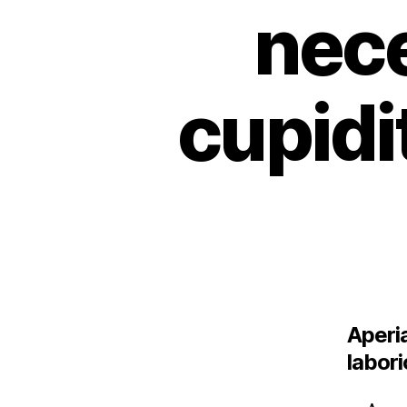
nece
cupidi
Aperi
labori