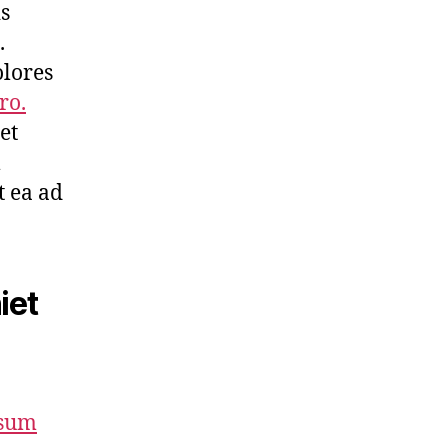
s
.
olores
ro.
et
m
t ea ad
iet
psum