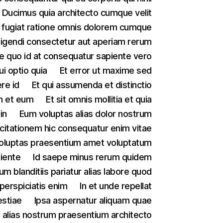
Ducimus quia architecto cumque velit
 fugiat ratione omnis dolorem cumque
ligendi consectetur aut aperiam rerum
e quo id at consequatur sapiente vero
ui optio quia
Et error ut maxime sed
re id
Et qui assumenda et distinctio
m et eum
Et sit omnis mollitia et quia
in
Eum voluptas alias dolor nostrum
citationem hic consequatur enim vitae
voluptas praesentium amet voluptatum
piente
Id saepe minus rerum quidem
llum blanditiis pariatur alias labore quod
 perspiciatis enim
In et unde repellat
estiae
Ipsa aspernatur aliquam quae
i alias nostrum praesentium architecto