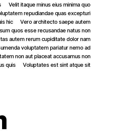
s
Velit itaque minus eius minima quo
luptatem repudiandae quas excepturi
is hic
Vero architecto saepe autem
psum quos esse recusandae natus non
tas autem rerum cupiditate dolor nam
sumenda voluptatem pariatur nemo ad
tatem non aut placeat accusamus non
us quis
Voluptates est sint atque sit
m