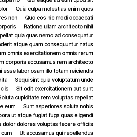
olor
Quia culpa molestias enim quos
res non
Quo eos hic modi occaecati
orporis
Ratione ullam architecto nihil
pellat quia quas nemo ad consequatur
derit atque quam consequuntur natus
um omnis exercitationem omnis rerum
m corporis accusamus rem architecto
i esse laboriosam illo totam reiciendis
ita
Sequi sint quia voluptatum unde
iciis
Sit odit exercitationem aut sunt
Soluta cupiditate rem voluptas repellat
re eum
Sunt asperiores soluta nobis
ora ut atque fugiat fuga quas eligendi
dolor dolores voluptas facere officiis
l cum
Ut accusamus qui repellendus