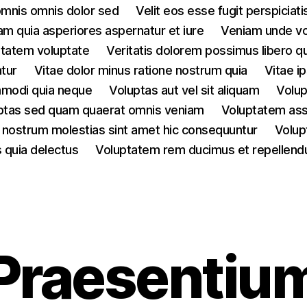
omnis omnis dolor sed
Velit eos esse fugit perspiciati
am quia asperiores aspernatur et iure
Veniam unde vo
ptatem voluptate
Veritatis dolorem possimus libero qu
tur
Vitae dolor minus ratione nostrum quia
Vitae i
mmodi quia neque
Voluptas aut vel sit aliquam
Volup
ptas sed quam quaerat omnis veniam
Voluptatem as
 nostrum molestias sint amet hic consequuntur
Volup
 quia delectus
Voluptatem rem ducimus et repellend
Categories
Praesentiu