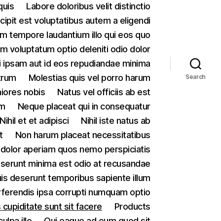
quis
Labore doloribus velit distinctio
ipit est voluptatibus autem a eligendi
m tempore laudantium illo qui eos quo
 voluptatum optio deleniti odio dolor
 ipsam aut id eos repudiandae minima
trum
Molestias quis vel porro harum
Search
iores nobis
Natus vel officiis ab est
um
Neque placeat qui in consequatur
Nihil et et adipisci
Nihil iste natus ab
t
Non harum placeat necessitatibus
olor aperiam quos nemo perspiciatis
serunt minima est odio at recusandae
quis deserunt temporibus sapiente illum
ferendis ipsa corrupti numquam optio
cupiditate sunt sit facere
Products
lpa illo
Qui eaque ad eum quod sit