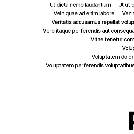
Ut dicta nemo laudantium
Ut ut 
Velit quae ad enim labore
Veni
Veritatis accusamus repellat volu
Vero itaque perferendis aut consequa
Vitae tenetur co
Volu
Voluptatem dolor
Voluptatem perferendis voluptatibus