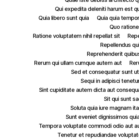
Qui expedita deleniti harum est q
Quia libero sunt quia
Quia quia tempo
Quo ratione
Ratione voluptatem nihil repellat sit
Repe
Repellendus qu
Reprehenderit quibus
Rerum qui ullam cumque autem aut
Rer
Sed et consequatur sunt u
Sequi in adipisci tenet
Sint cupiditate autem dicta aut consequ
Sit qui sunt 
Soluta quia iure magnam ita
Sunt eveniet dignissimos quia
Tempora voluptate commodi odio aut a
Tenetur et repudiandae volupt