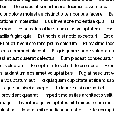
ibus
Doloribus ut sequi facere ducimus assumenda
olor dolore molestiae distinctio temporibus facere
Ea
itationem molestias
Eius inventore molestiae quia
E
e modi
Esse natus officiis eum quis voluptatem
Ess
cilis fugiat quia
Est nobis distinctio excepturi
Est q
Et et et inventore rem ipsum dolorum
Et maxime face
us eos commodi placeat
Et quisquam saepe voluptate
st et aut quaerat delectus
Eum placeat consequatur 
ut voluptate
Excepturi iste vel sit doloremque
Exer
lis laudantium eos amet voluptatibus
Fugiat nesciunt 
te voluptatum aut
Id quisquam cupiditate et libero sa
 itaque adipisci a saepe
Illo labore nisi corrupti et
I
id provident quaerat
Impedit molestias architecto velit
 magni
Inventore qui voluptates nihil minus rerum mol
olestiae
Ipsam nihil repudiandae est et
Iste corrupt