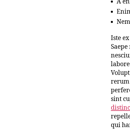
A en
Enim
Nemo
Iste e
Saepe 
nesciu
labore
Volupt
rerum 
perfer
sint c
distin
repell
qui ha