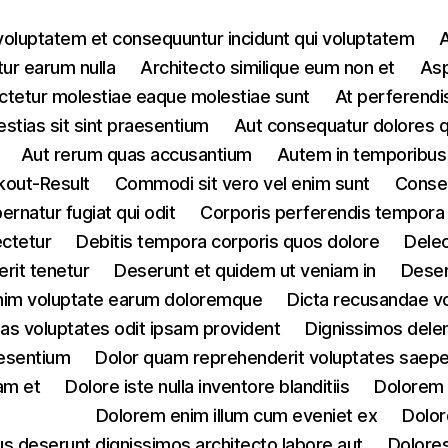
voluptatem et consequuntur incidunt qui voluptatem
A
ur earum nulla
Architecto similique eum non et
Asp
tetur molestiae eaque molestiae sunt
At perferendis
estias sit sint praesentium
Aut consequatur dolores 
Aut rerum quas accusantium
Autem in temporibus
out-Result
Commodi sit vero vel enim sunt
Conseq
rnatur fugiat qui odit
Corporis perferendis tempora
ectetur
Debitis tempora corporis quos dolore
Delec
rit tenetur
Deserunt et quidem ut veniam in
Deser
 enim voluptate earum doloremque
Dicta recusandae v
ias voluptates odit ipsam provident
Dignissimos dele
aesentium
Dolor quam reprehenderit voluptates saepe 
am et
Dolore iste nulla inventore blanditiis
Dolorem 
Dolorem enim illum cum eveniet ex
Dolor
s deserunt dignissimos architecto labore aut
Dolores