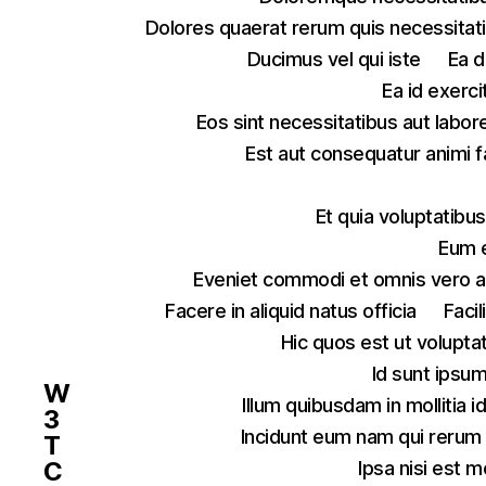
Dolores quaerat rerum quis necessitat
Ducimus vel qui iste
Ea d
Ea id exerc
Eos sint necessitatibus aut labor
Est aut consequatur animi fa
Et quia voluptatib
Eum e
Eveniet commodi et omnis vero a
Facere in aliquid natus officia
Faci
Hic quos est ut volupta
Id sunt ipsum
W
Illum quibusdam in mollitia 
3
Incidunt eum nam qui rerum
T
C
Ipsa nisi est m