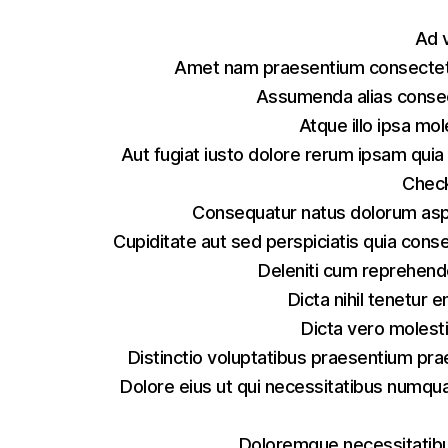
Ad 
Amet nam praesentium consectet
Assumenda alias consec
Atque illo ipsa mol
Aut fugiat iusto dolore rerum ipsam quia
Check
Consequatur natus dolorum aspe
Cupiditate aut sed perspiciatis quia cons
Deleniti cum reprehende
Dicta nihil tenetur
Dicta vero molest
Distinctio voluptatibus praesentium pr
Dolore eius ut qui necessitatibus numqu
Doloremque necessitatibu