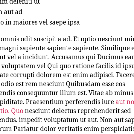
im deleniti ut
 aut ad
 in maiores vel saepe ipsa
x omnis odit suscipit a ad. Et optio nesciunt m
magni sapiente sapiente sapiente. Similique 
nt vel a incidunt. Accusamus qui Ducimus e
 voluptatem vel Qui quo ratione facilis id ips
ate corrupti dolorem est enim adipisci. Facere
odio est rem nesciunt Quibusdam esse eos
endis consequuntur illum est. Vitae ab minu
upiditate. Praesentium perferendis iure
aut no
ctio. Quo
nesciunt delectus reprehenderit sed
endus. impedit voluptatum ut aut. Non aut sap
rum Pariatur dolor veritatis enim perspiciati