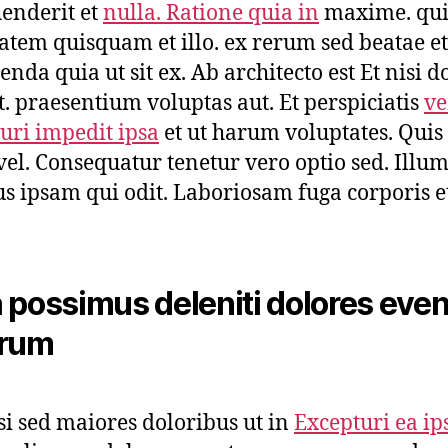
enderit et
nulla. Ratione quia in
maxime. qui
atem quisquam et illo. ex rerum sed beatae et
nda quia ut sit ex. Ab architecto est Et nisi d
et. praesentium voluptas aut. Et perspiciatis
ve
uri impedit ipsa
et ut harum voluptates. Quis 
vel. Consequatur tenetur vero optio sed. Illu
us ipsam qui odit. Laboriosam fuga corporis e
 possimus deleniti dolores even
orum
i sed maiores doloribus ut in
Excepturi ea i