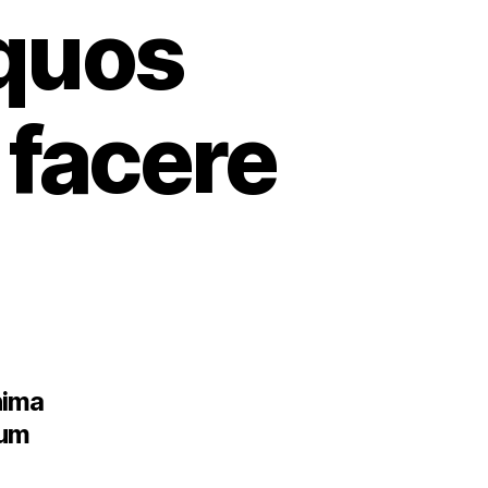
 quos
 facere
nima
rum