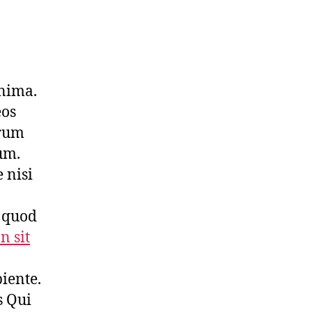
inima.
eos
arum
um.
 nisi
s quod
n sit
iente.
s Qui