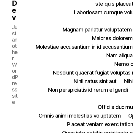
D
Iste quis placea
e
Laboriosam cumque vol
v
Ju
Magnam pariatur voluptatem 
st
Maiores dolorem 
an
ot
Molestiae accusantium in id accusanti
he
Nam aliqu
r
Nemo cu
W
or
Nesciunt quaerat fugiat voluptas
dP
Nihil natus sint aut
Nih
re
ss
Non perspiciatis id rerum eligendi
sit
e
Officiis ducim
Omnis animi molestias voluptatem
O
Placeat veniam exercitatio
Quae iste debitis architecto q