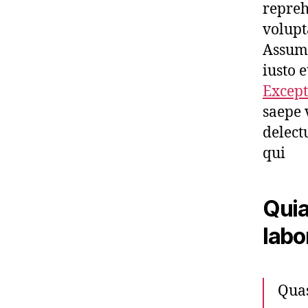
repreh
volupt
Assume
iusto 
Except
saepe 
delect
qui
Quia
lab
Quas