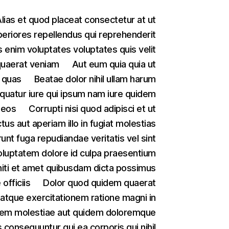
lias et quod placeat consectetur at ut
eriores repellendus qui reprehenderit
 enim voluptates voluptates quis velit
quaerat veniam
Aut eum quia quia ut
 quas
Beatae dolor nihil ullam harum
uatur iure qui ipsum nam iure quidem
 eos
Corrupti nisi quod adipisci et ut
tus aut aperiam illo in fugiat molestias
unt fuga repudiandae veritatis vel sint
oluptatem dolore id culpa praesentium
niti et amet quibusdam dicta possimus
officiis
Dolor quod quidem quaerat
atque exercitationem ratione magni in
em molestiae aut quidem doloremque
 consequuntur qui ea corporis qui nihil