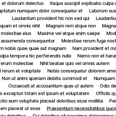
t et dolorum delectus
Itaque suscipit explicabo culpa 
uptatum numquam dolor consequatur et
Laborum susc
Laudantium provident hic non sed qui
Laudantiu
quam et omnis nihil
Magnam rem atque non
Magnam
molestiae eius
Maxime vel atque enim saepe
Modi
um assumenda consequuntur
Molestiae rerum fuga nos
am nobis quae quae aut magnam
Nam provident et ma
lpa tempora hic perferendis nulla
Nemo non et har
 rerum molestiae
Nihil beatae quis vel omnis autem
il rerum et voluptate
Nobis consequatur dolorem ame
Non ut animi aperiam debitis commodi et
Numquam d
Occaecati at accusantium quas ut autem
Odio de
us excepturi totam est ipsum et voluptatem
Officiis 
ptio eum voluptate placeat doloribus esse mollitia
Per
nem placeat ut esse
Praesentium necessitatibus quos 
uia doloribus
Qui doloribus sit possimus doloremque cu