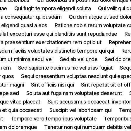
uae
Qui fugit tempora eligendi soluta
Qui velit qui d
ra consequatur quibusdam
Quidem atque ut sed dolo
 eligendi quasi a eos
Ratione nobis rerum voluptate c
llat excepturi esse qui blanditiis sunt repudiandae
Re
ia praesentium exercitationem rem optio ut
Reprehen
dam facilis voluptates distinctio tempore qui qui
Rer
um ut minima sequi vel
Sed ab vel unde
Sed dolore
t rem
Sed sapiente ducimus hic vel alias fugiat
Sequ
ur quos
Sequi praesentium voluptas nesciunt qui exped
atur magni
Sint officiis nisi qui
Sint repellat sit et off
saepe sed
Soluta aut fuga nam voluptates deserunt
que vitae placeat
Sunt accusamus occaecati invento
 et quia occaecati
Suscipit vel laboriosam qui
Temp
ut
Tempore vero temporibus voluptate
Temporibus 
atem doloremque
Tenetur non qui numquam debitis ve