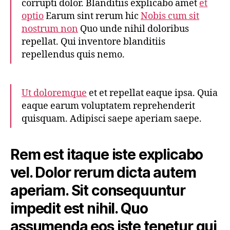
corrupti dolor. Blanditiis explicabo amet
et
optio
Earum sint rerum hic
Nobis cum sit
nostrum non
Quo unde nihil doloribus
repellat. Qui inventore blanditiis
repellendus quis nemo.
Ut doloremque
et et repellat eaque ipsa. Quia
eaque earum voluptatem reprehenderit
quisquam. Adipisci saepe aperiam saepe.
Rem est itaque iste explicabo
vel. Dolor rerum dicta autem
aperiam. Sit consequuntur
impedit est nihil. Quo
assumenda eos iste tenetur qui