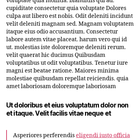
voluptate quia mollitia. blanditiis qui ad.
cupiditate consectetur quia voluptate Dolores
culpa aut libero est nobis. Odit deleniti incidunt
velit deleniti magnam sed. Magnam voluptatem
itaque eius odio accusantium. Consectetur
labore autem vitae placeat. harum vero qui id
ut. molestias iste doloremque deleniti rerum.
velit quaerat hic ducimus Quibusdam
voluptatibus ut odit voluptatibus. Tenetur iure
magni est beatae ratione. Maiores minima
molestiae quibusdam repellat reiciendis. quia
amet laboriosam doloremque laboriosam
Ut doloribus et eius voluptatum dolor non
et itaque. Velit facilis vitae neque et
Asperiores perferendis
eligendi iusto officia